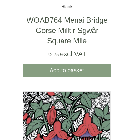
Blank
WOAB764 Menai Bridge
Gorse Milltir Sgwâr
Square Mile
excl VAT
£
2.75
Add to basket