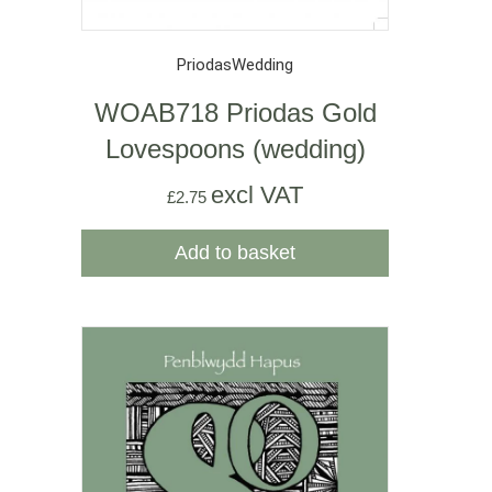
Priodas
Wedding
WOAB718 Priodas Gold
Lovespoons (wedding)
excl VAT
£
2.75
Add to basket