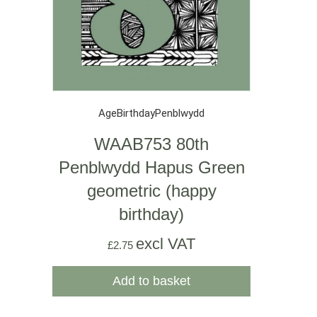
Age
Birthday
Penblwydd
WAAB753 80th
Penblwydd Hapus Green
geometric (happy
birthday)
excl VAT
£
2.75
Add to basket