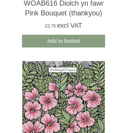
WOAB616 Diolch yn fawr
Pink Bouquet (thankyou)
excl VAT
£
2.75
Add to basket