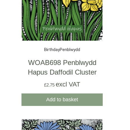
Birthday
Penblwydd
WOAB698 Penblwydd
Hapus Daffodil Cluster
excl VAT
£
2.75
Add to basket