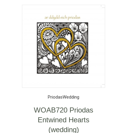
Priodas
Wedding
WOAB720 Priodas
Entwined Hearts
(wedding)