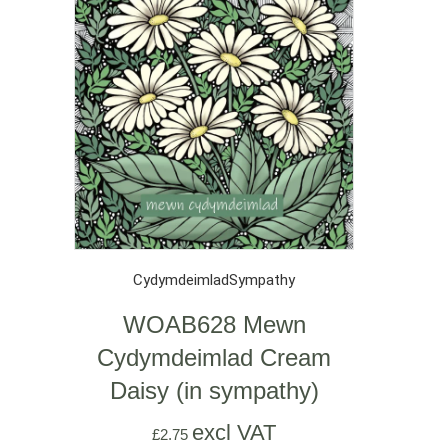
Cydymdeimlad
Sympathy
WOAB628 Mewn
Cydymdeimlad Cream
Daisy (in sympathy)
excl VAT
£
2.75