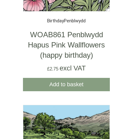
Birthday
Penblwydd
WOAB861 Penblwydd
Hapus Pink Wallflowers
(happy birthday)
excl VAT
£
2.75
Add to basket