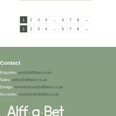
1
2
3
4
…
6
7
8
→
1
2
3
4
…
6
7
8
→
Contact
Enquiries:
post@alffabet.co.uk
Sales:
sales@alffabet.co.uk
Design:
vivienthomas@alffabet.co.uk
Accounts:
rosjones@alffabet.co.uk