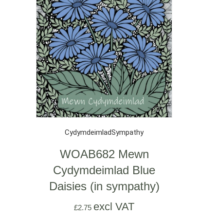
Cydymdeimlad
Sympathy
WOAB682 Mewn
Cydymdeimlad Blue
Daisies (in sympathy)
excl VAT
£
2.75