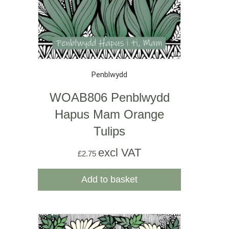
Penblwydd
WOAB806 Penblwydd
Hapus Mam Orange
Tulips
excl VAT
£
2.75
Add to basket