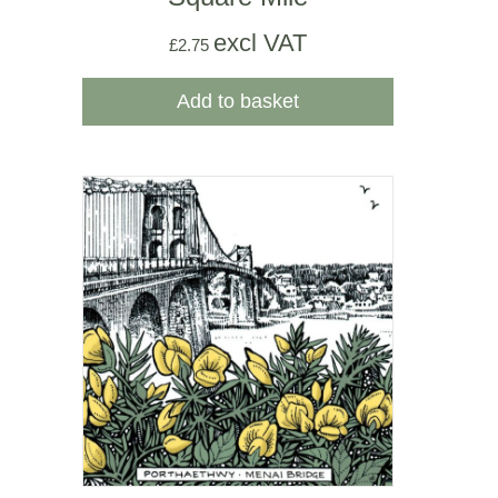
excl VAT
£
2.75
Add to basket