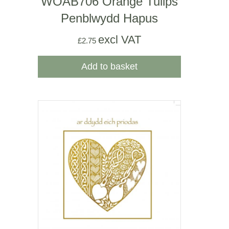
WOAB706 Orange Tulips
Penblwydd Hapus
excl VAT
£
2.75
Add to basket