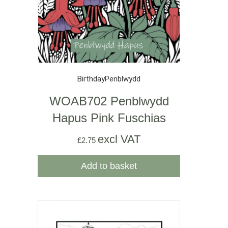
Birthday
Penblwydd
WOAB702 Penblwydd
Hapus Pink Fuschias
excl VAT
£
2.75
Add to basket